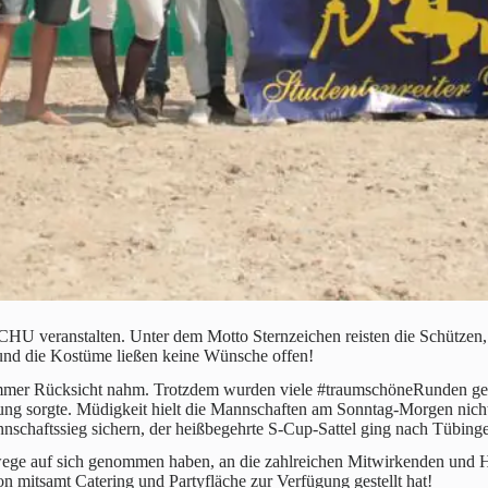
n CHU veranstalten. Unter dem Motto Sternzeichen reisten die Schützen
 und die Kostüme ließen keine Wünsche offen!
immer Rücksicht nahm. Trotzdem wurden viele #traumschöneRunden ged
ng sorgte. Müdigkeit hielt die Mannschaften am Sonntag-Morgen nicht 
nschaftssieg sichern, der heißbegehrte S-Cup-Sattel ging nach Tübing
swege auf sich genommen haben, an die zahlreichen Mitwirkenden und H
n mitsamt Catering und Partyfläche zur Verfügung gestellt hat!